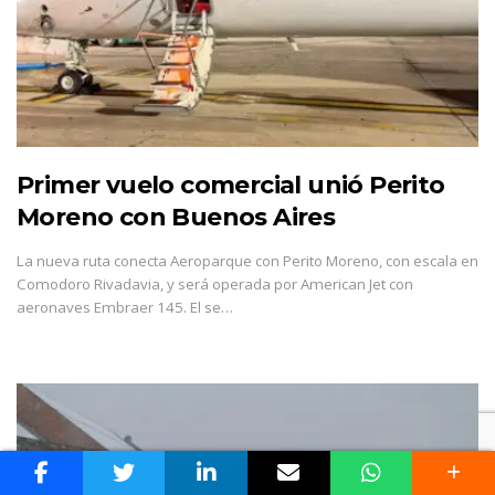
Primer vuelo comercial unió Perito
Moreno con Buenos Aires
La nueva ruta conecta Aeroparque con Perito Moreno, con escala en
Comodoro Rivadavia, y será operada por American Jet con
aeronaves Embraer 145. El se…