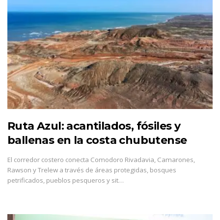
Ruta Azul: acantilados, fósiles y
ballenas en la costa chubutense
El corredor costero conecta Comodoro Rivadavia, Camarones,
Rawson y Trelew a través de áreas protegidas, bosques
petrificados, pueblos pesqueros y sit…