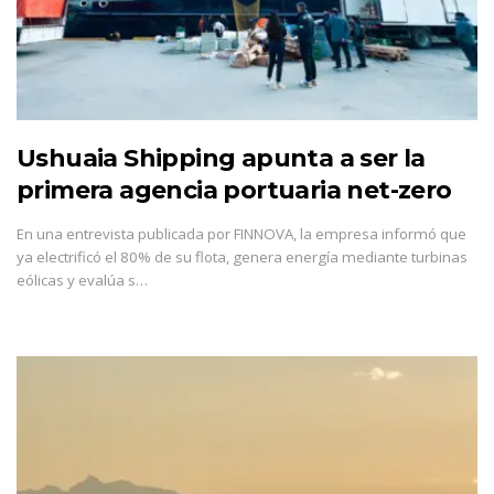
Ushuaia Shipping apunta a ser la
primera agencia portuaria net-zero
En una entrevista publicada por FINNOVA, la empresa informó que
ya electrificó el 80% de su flota, genera energía mediante turbinas
eólicas y evalúa s…