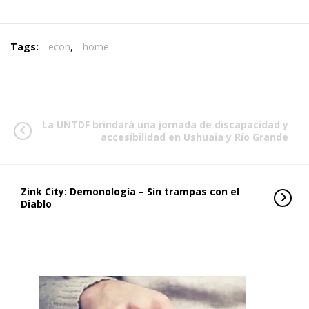
Tags:
econ
,
home
La UNTDF brindará una jornada de discapacidad y
accesibilidad en Ushuaia y Río Grande
Zink City: Demonología – Sin trampas con el
Diablo