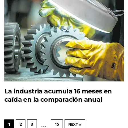
La industria acumula 16 meses en
caída en la comparación anual
…
1
2
3
15
NEXT »