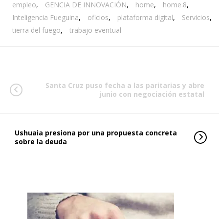
empleo
,
GENCIA DE INNOVACIÓN
,
home
,
home.8
,
Inteligencia Fueguina
,
oficios
,
plataforma digital
,
Servicios
,
tierra del fuego
,
trabajo eventual
Santa Cruz puso fecha a las paritarias y abre
junio con negociación estatal
Ushuaia presiona por una propuesta concreta
sobre la deuda