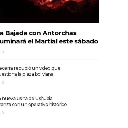
a Bajada con Antorchas
luminará el Martial este sábado
0
ecerra repudió un video que
uestiona la plaza boliviana
0
a nueva usina de Ushuaia
vanza con un operativo histórico
0