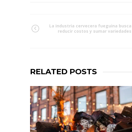
La industria cervecera fueguina busca
reducir costos y sumar variedades
RELATED POSTS