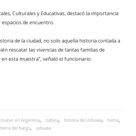
ales, Culturales y Educativas, destacó la importancia
 espacios de encuentro.
storia de la ciudad, no solo aquella historia contada a
én rescatar las vivencias de tantas familias de
en esta muestra”, señaló el funcionario.
Croatas en Argentina
,
cultura
,
historia de Ushuaia
,
home
,
tierra del fuego
,
ushuaia