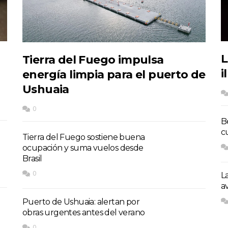
L
Tierra del Fuego impulsa
i
energía limpia para el puerto de
Ushuaia
0
B
c
Tierra del Fuego sostiene buena
ocupación y suma vuelos desde
Brasil
0
L
a
Puerto de Ushuaia: alertan por
obras urgentes antes del verano
0