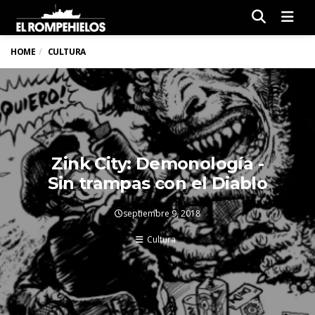
Men
HOME
CULTURA
Zink City: Demonología -
Sin trampas con el Diablo
septiembre 9, 2018
Cultura