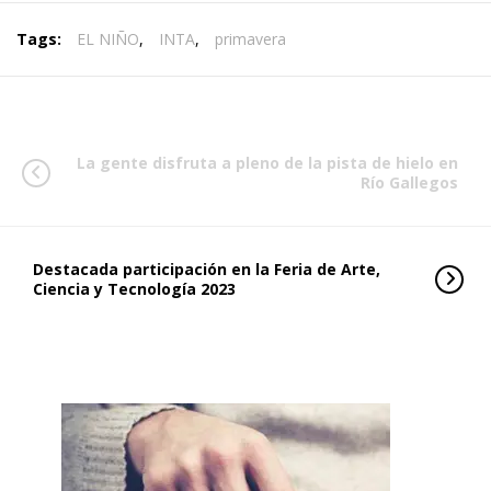
Tags:
EL NIÑO
,
INTA
,
primavera
La gente disfruta a pleno de la pista de hielo en
Río Gallegos
Destacada participación en la Feria de Arte,
Ciencia y Tecnología 2023