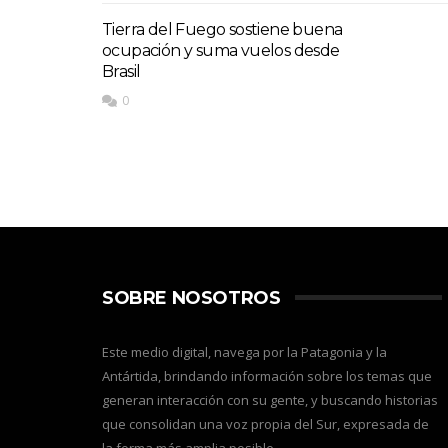
Tierra del Fuego sostiene buena
ocupación y suma vuelos desde
Brasil
0
SOBRE NOSOTROS
Este medio digital, navega por la Patagonia y la
Antártida, brindando información sobre los temas que
generan interacción con su gente, y buscando historias
que consolidan una voz propia del Sur, expresada de
la forma más amplia posible.