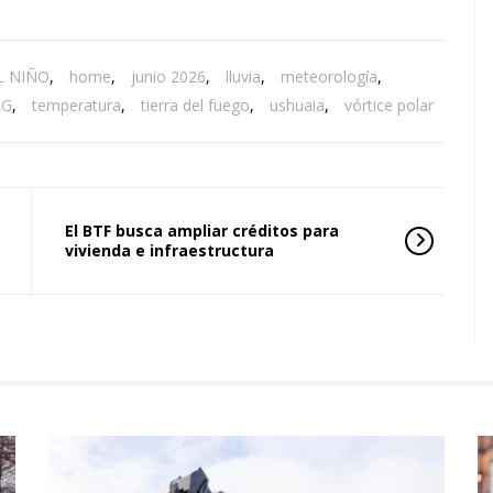
L NIÑO
,
home
,
junio 2026
,
lluvia
,
meteorología
,
AG
,
temperatura
,
tierra del fuego
,
ushuaia
,
vórtice polar
El BTF busca ampliar créditos para
vivienda e infraestructura