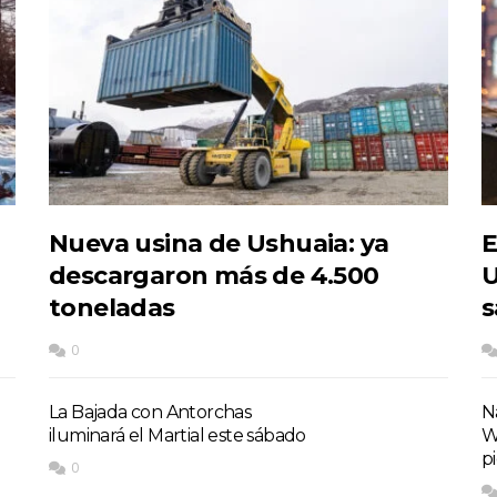
Nueva usina de Ushuaia: ya
E
descargaron más de 4.500
U
toneladas
s
0
La Bajada con Antorchas
Na
iluminará el Martial este sábado
W
p
0