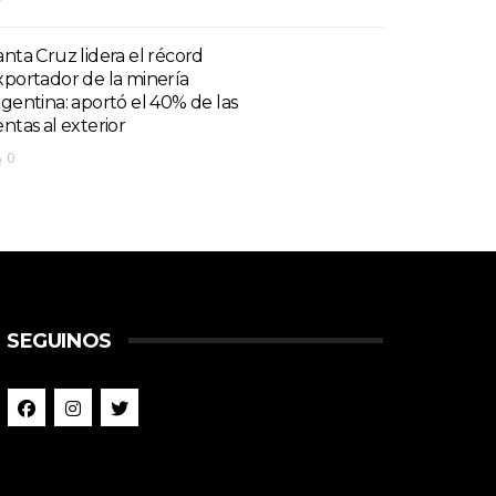
anta Cruz lidera el récord
xportador de la minería
rgentina: aportó el 40% de las
entas al exterior
0
SEGUINOS