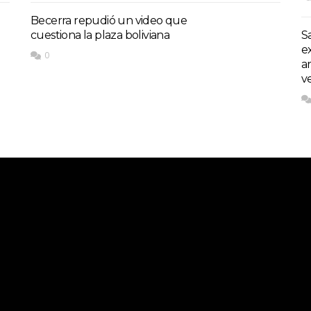
Becerra repudió un video que
cuestiona la plaza boliviana
S
e
0
a
v