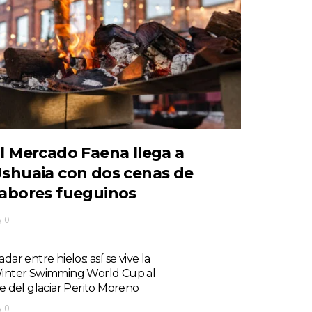
l Mercado Faena llega a
shuaia con dos cenas de
abores fueguinos
0
dar entre hielos: así se vive la
inter Swimming World Cup al
ie del glaciar Perito Moreno
0