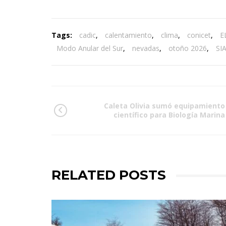
Tags:
cadic
,
calentamiento
,
clima
,
conicet
,
E
Modo Anular del Sur
,
nevadas
,
otoño 2026
,
SI
Caleta Olivia sumó equipamiento
científico para Biología Marina
RELATED POSTS