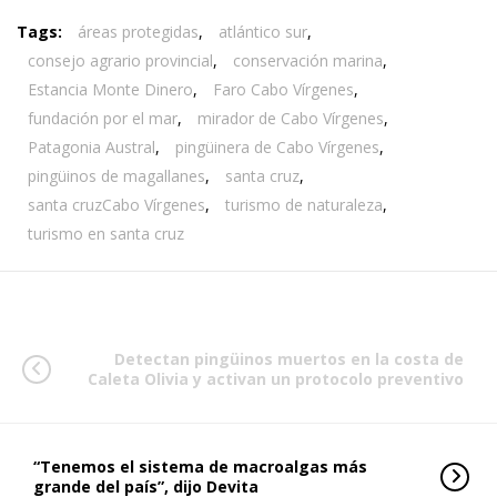
Tags:
áreas protegidas
,
atlántico sur
,
consejo agrario provincial
,
conservación marina
,
Estancia Monte Dinero
,
Faro Cabo Vírgenes
,
fundación por el mar
,
mirador de Cabo Vírgenes
,
Patagonia Austral
,
pingüinera de Cabo Vírgenes
,
pingüinos de magallanes
,
santa cruz
,
santa cruzCabo Vírgenes
,
turismo de naturaleza
,
turismo en santa cruz
Detectan pingüinos muertos en la costa de
Caleta Olivia y activan un protocolo preventivo
“Tenemos el sistema de macroalgas más
grande del país”, dijo Devita