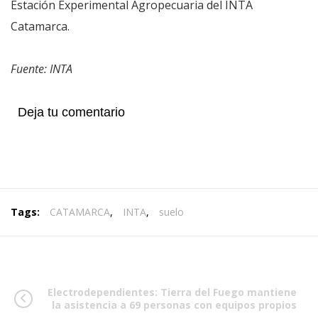
Estación Experimental Agropecuaria del INTA
Catamarca.
Fuente: INTA
Deja tu comentario
Tags:
CATAMARCA
,
INTA
,
suelo
Electrodependientes: Tierra del Fuego mantiene
la asistencia a 69 personas con equipos propios