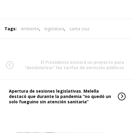
Tags:
Ambiente
,
legislatura
,
santa cruz
El Presidente enviará un proyecto para
“desdolarizar” las tarifas de servicios públicos
Apertura de sesiones legislativas. Melella
destacó que durante la pandemia “no quedó un
solo fueguino sin atención sanitaria”