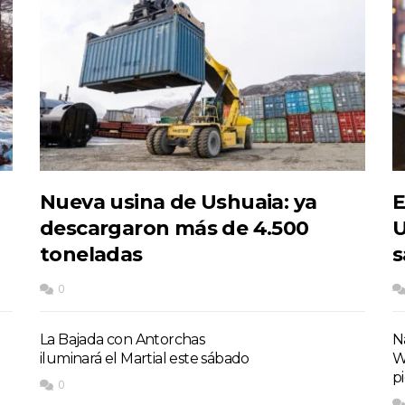
Nueva usina de Ushuaia: ya
E
descargaron más de 4.500
U
toneladas
s
0
La Bajada con Antorchas
Na
iluminará el Martial este sábado
W
p
0