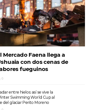
l Mercado Faena llega a
shuaia con dos cenas de
abores fueguinos
0
dar entre hielos: así se vive la
inter Swimming World Cup al
ie del glaciar Perito Moreno
0