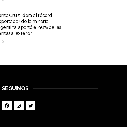
anta Cruz lidera el récord
xportador de la minería
rgentina: aportó el 40% de las
entas al exterior
0
SEGUINOS