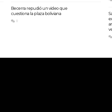
Becerra repudió un video que
cuestiona la plaza boliviana
S
e
0
a
v