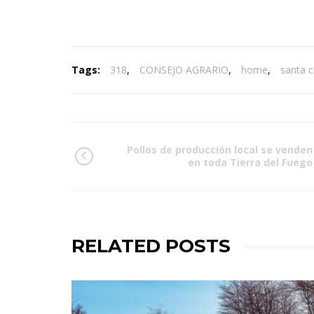
Tags:
318
,
CONSEJO AGRARIO
,
home
,
santa c
Pollos de producción local se venden
en toda Tierra del Fuego
RELATED POSTS