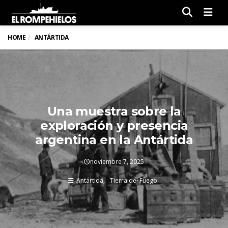
Men
HOME
ANTÁRTIDA
Una muestra sobre la
exploración y presencia
argentina en la Antártida
noviembre 7, 2025
Antártida
Tierra del Fuego