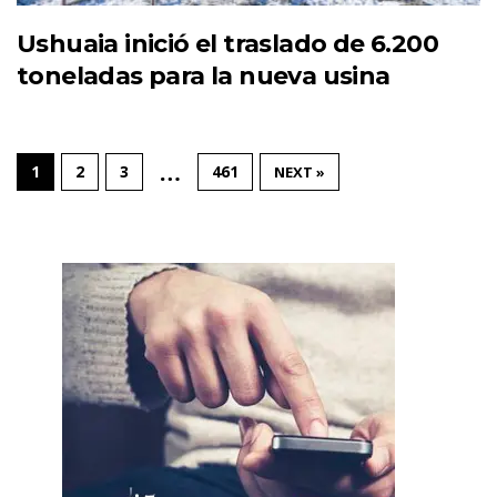
Ushuaia inició el traslado de 6.200
toneladas para la nueva usina
…
1
2
3
461
NEXT »