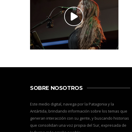
SOBRE NOSOTROS
Este medio digital, navega por la Patagonia y la
Antártida, brindando información sobre los temas que
generan interacción con su gente, y buscando historias
que consolidan una voz propia del Sur, expresada de