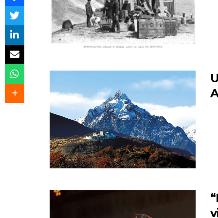
U
A
“
v