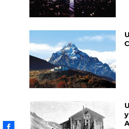
U
C
U
y
A