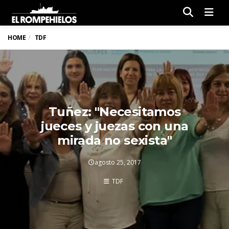
Men
HOME
TDF
Tuñez: "Necesitamos
jueces y juezas con una
mirada no sexista"
agosto 25, 2017
TDF