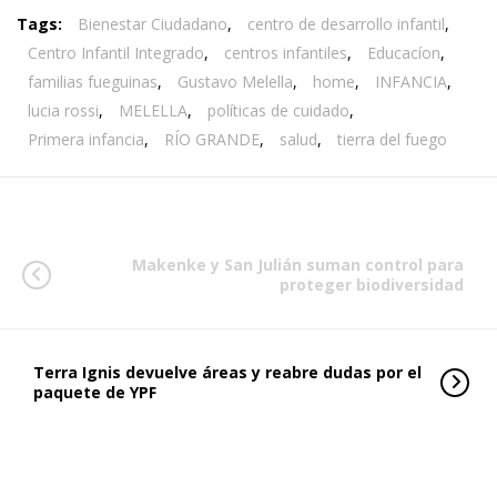
Tags:
Bienestar Ciudadano
,
centro de desarrollo infantil
,
Centro Infantil Integrado
,
centros infantiles
,
Educacíon
,
familias fueguinas
,
Gustavo Melella
,
home
,
INFANCIA
,
lucia rossi
,
MELELLA
,
políticas de cuidado
,
Primera infancia
,
RÍO GRANDE
,
salud
,
tierra del fuego
Makenke y San Julián suman control para
proteger biodiversidad
Terra Ignis devuelve áreas y reabre dudas por el
paquete de YPF