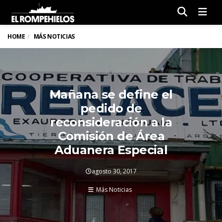
Men
HOME
MÁS NOTICIAS
Mañana se define el
pedido de
reconsideración a la
Comisión de Área
Aduanera Especial
agosto 30, 2017
Más Noticias