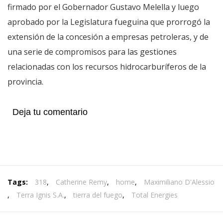
firmado por el Gobernador Gustavo Melella y luego
aprobado por la Legislatura fueguina que prorrogó la
extensión de la concesión a empresas petroleras, y de
una serie de compromisos para las gestiones
relacionadas con los recursos hidrocarburíferos de la
provincia.
Deja tu comentario
Tags:
318
,
Catherine Remy
,
home
,
Maximiliano D'Alessio
,
Terra Ignis S.A.
,
tierra del fuego
,
Total Energies