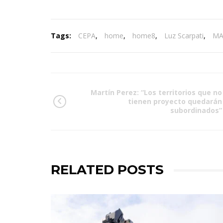
Tags:
CEPA
,
home
,
home8
,
Luz Scarpati
,
MA
Martín Perez: “Los territorios que no
tienen proyecto quedarán
subordinados”
RELATED POSTS