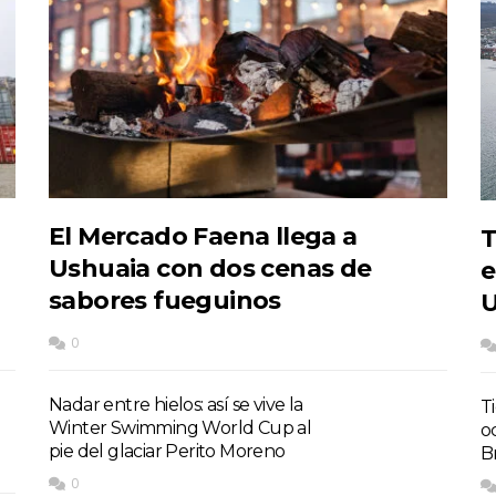
El Mercado Faena llega a
T
Ushuaia con dos cenas de
e
sabores fueguinos
U
0
Nadar entre hielos: así se vive la
T
Winter Swimming World Cup al
o
pie del glaciar Perito Moreno
Br
0