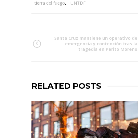
tierra del fuego
,
UNTDF
Santa Cruz mantiene un operativo de
emergencia y contención tras la
tragedia en Perito Moreno
RELATED POSTS