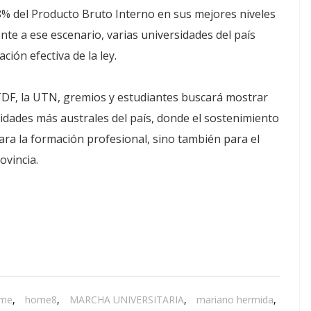
,8% del Producto Bruto Interno en sus mejores niveles
nte a ese escenario, varias universidades del país
ación efectiva de la ley.
NTDF, la UTN, gremios y estudiantes buscará mostrar
sidades más australes del país, donde el sostenimiento
para la formación profesional, sino también para el
rovincia.
me
,
home8
,
MARCHA UNIVERSITARIA
,
mariano hermida
,