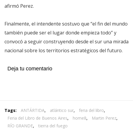
afirmó Perez.
Finalmente, el intendente sostuvo que “el fin del mundo
también puede ser el lugar donde empieza todo” y
convocó a seguir construyendo desde el sur una mirada
nacional sobre los territorios estratégicos del futuro.
Deja tu comentario
Tags:
ANTÁRTIDA
,
atlántico sur
,
feria del libro
,
Feria del Libro de Buenos Aires
,
home8
,
Martin Perez
,
RÍO GRANDE
,
tierra del fuego