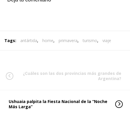
Tags:
antártida
,
home
,
primavera
,
turismo
,
viaje
¿Cuáles son las dos provincias más grandes de
Argentina?
Ushuaia palpita la Fiesta Nacional de la “Noche
Más Larga”