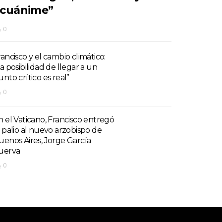
cuánime”
0
rancisco y el cambio climático:
a posibilidad de llegar a un
nto crítico es real”
0
n el Vaticano, Francisco entregó
l palio al nuevo arzobispo de
uenos Aires, Jorge García
uerva
0