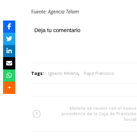
F
uente: Agencia Télam
Deja tu comentario
Tags:
Ignacio Medina
,
Papa Francisco
Melella se reunió con el nuevo
presidente de la Caja de Previsión
Social