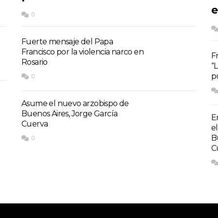
e
0
Fuerte mensaje del Papa
Francisco por la violencia narco en
F
Rosario
“L
pu
0
Asume el nuevo arzobispo de
Buenos Aires, Jorge García
E
Cuerva
e
B
0
C