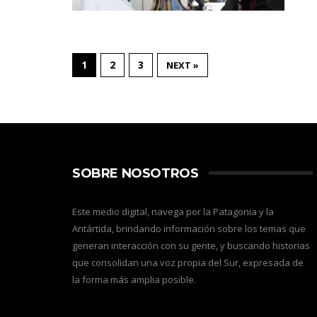
1
2
3
NEXT »
SOBRE NOSOTROS
Este medio digital, navega por la Patagonia y la
Antártida, brindando información sobre los temas que
generan interacción con su gente, y buscando historias
que consolidan una voz propia del Sur, expresada de
la forma más amplia posible.