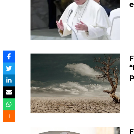
e
F
“
p
F