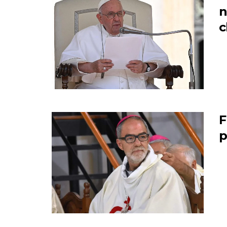
n
c
F
p