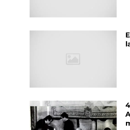
E
l
4
A
m