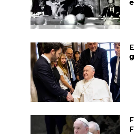
e
E
g
F
F