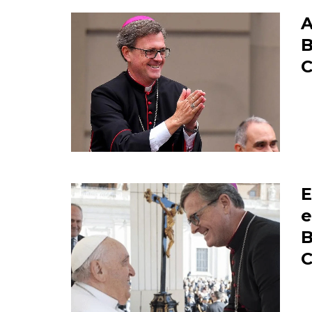
A
B
C
E
e
B
C