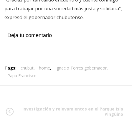
para trabajar por una sociedad más justa y solidaria”,
expresó el gobernador chubutense.
Deja tu comentario
Tags:
chubut
,
home
,
Ignacio Torres gobernador
,
Papa Francisco
Investigación y relevamientos en el Parque Isla
Pingüino