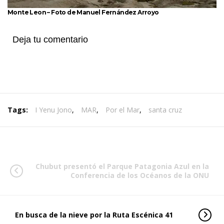
Monte Leon – Foto de Manuel Fernández Arroyo
Deja tu comentario
Tags:
I Yenu Jono
,
MAR
,
Por el Mar
,
santa cruz
Chubut presentó el Parque Patagonia Azul en la
Conferencia de los Océanos de la ONU
En busca de la nieve por la Ruta Escénica 41