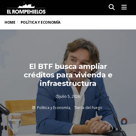
Men
HOME
POLÍTICA Y ECONOMÍA
El BTF busca ampliar
créditos para vivienda e
infraestructura
julio 5, 2026
Política y Economía
Tierra del Fuego