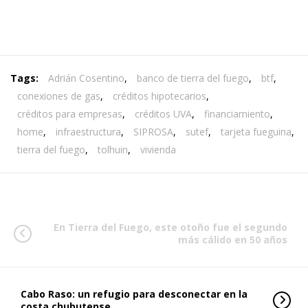
Tags:
Adrián Cosentino
,
banco de tierra del fuego
,
btf
,
conexiones de gas
,
créditos hipotecarios
,
créditos para empresas
,
créditos UVA
,
financiamiento
,
home
,
infraestructura
,
SIPROSA
,
sutef
,
tarjeta fueguina
,
tierra del fuego
,
tolhuin
,
vivienda
En Tierra del Fuego, este otoño fue el segundo
más cálido en 50 años
Cabo Raso: un refugio para desconectar en la
costa chubutense