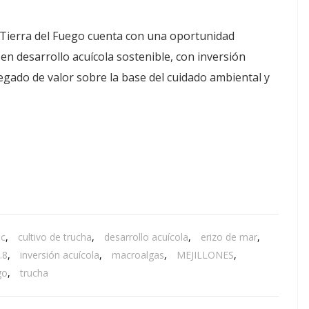
 Tierra del Fuego cuenta con una oportunidad
en desarrollo acuícola sostenible, con inversión
egado de valor sobre la base del cuidado ambiental y
ic
,
cultivo de trucha
,
desarrollo acuícola
,
erizo de mar
,
.8
,
inversión acuícola
,
macroalgas
,
MEJILLONES
,
go
,
trucha