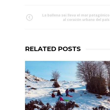
La ballena sei lleva el mar patagónico
al corazón urbano del país
RELATED POSTS