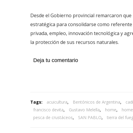
Desde el Gobierno provincial remarcaron que
estratégica para consolidarse como referente 
privada, empleo, innovación tecnológica y agr
la protección de sus recursos naturales.
Deja tu comentario
Tags:
acuicultura
,
Bentónicos de Argentina
,
cad
francisco devita
,
Gustavo Melella
,
home
,
home
pesca de crustáceos
,
SAN PABLO
,
tierra del fue