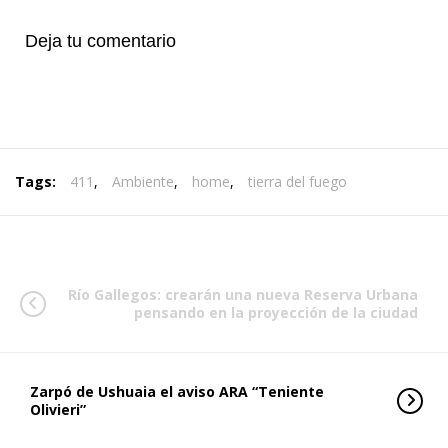
Deja tu comentario
Tags:
411
,
Ambiente
,
home
,
tierra del fuego
Río Gallegos: crearán una nueva Reserva Urbana
pensando en la proyección de la ciudad
Zarpó de Ushuaia el aviso ARA “Teniente
Olivieri”