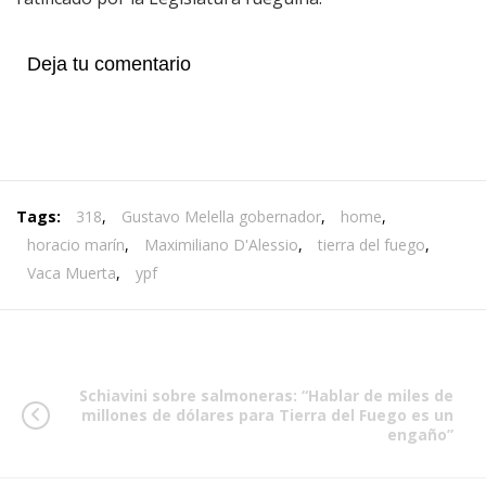
Deja tu comentario
Tags:
318
,
Gustavo Melella gobernador
,
home
,
horacio marín
,
Maximiliano D'Alessio
,
tierra del fuego
,
Vaca Muerta
,
ypf
Schiavini sobre salmoneras: “Hablar de miles de
millones de dólares para Tierra del Fuego es un
engaño”