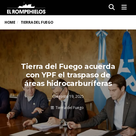
Men
HOME
TIERRA DEL FUEGO
Tierra del Fuego acuerda
con YPF el traspaso de
áreas hidrocarburíferas
agosto 19, 2025
Tierra del Fuego