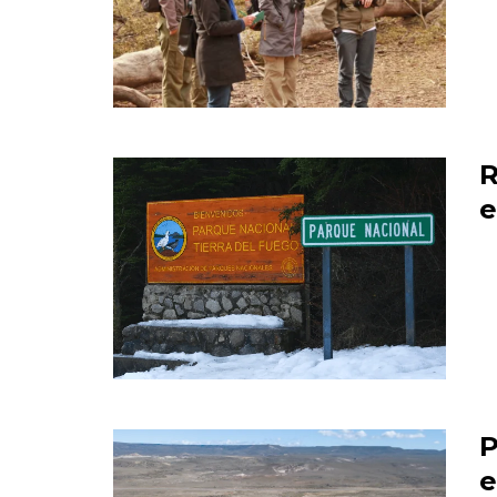
R
e
P
e