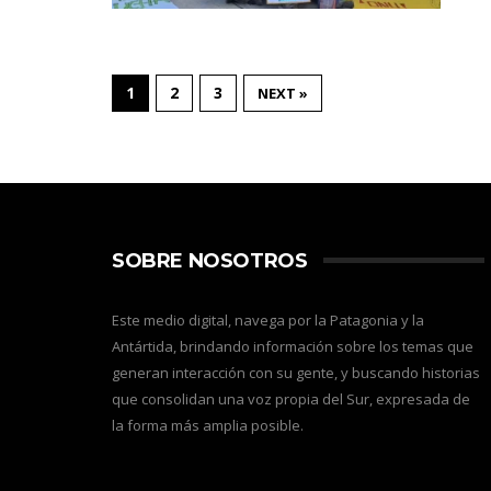
1
2
3
NEXT »
SOBRE NOSOTROS
Este medio digital, navega por la Patagonia y la
Antártida, brindando información sobre los temas que
generan interacción con su gente, y buscando historias
que consolidan una voz propia del Sur, expresada de
la forma más amplia posible.