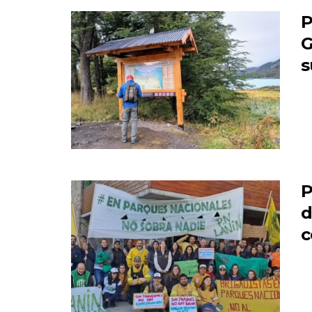
P
G
s
P
d
c