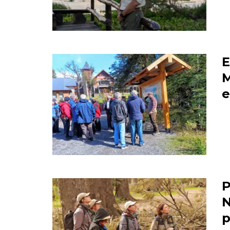
E
M
e
P
N
p