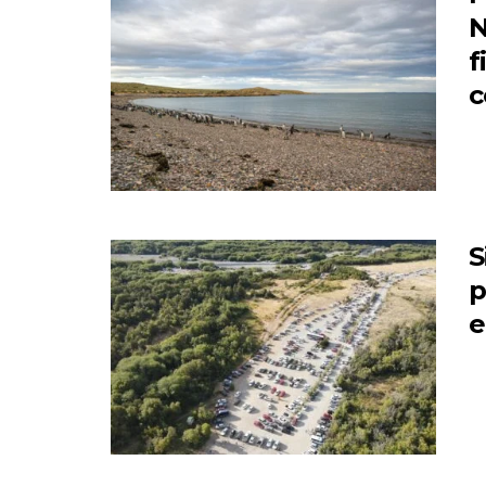
N
f
c
S
p
e