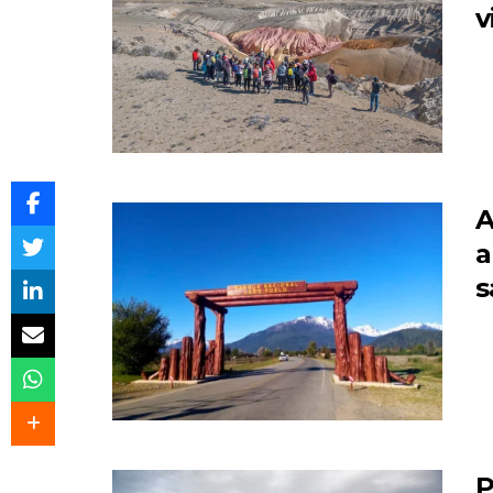
v
A
a
s
P