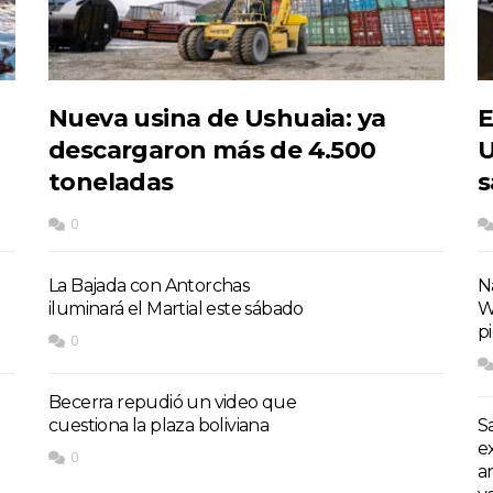
Nueva usina de Ushuaia: ya
E
descargaron más de 4.500
U
toneladas
s
0
La Bajada con Antorchas
Na
iluminará el Martial este sábado
W
p
0
Becerra repudió un video que
cuestiona la plaza boliviana
S
e
0
a