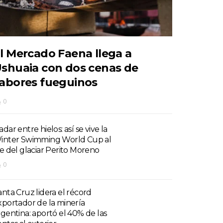
l Mercado Faena llega a
shuaia con dos cenas de
abores fueguinos
0
dar entre hielos: así se vive la
inter Swimming World Cup al
ie del glaciar Perito Moreno
0
anta Cruz lidera el récord
xportador de la minería
rgentina: aportó el 40% de las