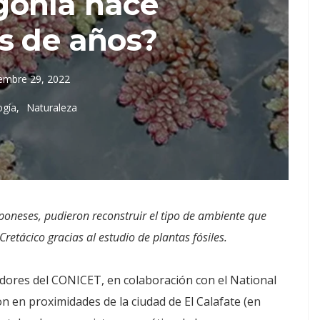
gonia hace
s de años?
iembre 29, 2022
ogía
Naturaleza
aponeses, pudieron reconstruir el tipo de ambiente que
retácico gracias al estudio de plantas fósiles.
adores del CONICET, en colaboración con el National
 en proximidades de la ciudad de El Calafate (en