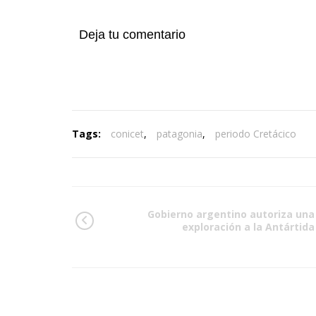
Deja tu comentario
Tags:
conicet
,
patagonia
,
periodo Cretácico
Gobierno argentino autoriza una
exploración a la Antártida