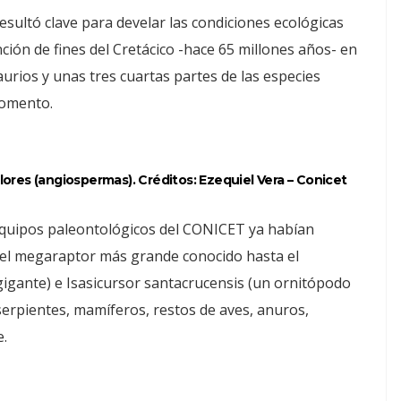
esultó clave para develar las condiciones ecológicas
nción de fines del Cretácico -hace 65 millones años- en
urios y unas tres cuartas partes de las especies
momento.
lores (angiospermas). Créditos: Ezequiel Vera – Conicet
 equipos paleontológicos del CONICET ya habían
el megaraptor más grande conocido hasta el
gigante) e Isasicursor santacrucensis (un ornitópodo
erpientes, mamíferos, restos de aves, anuros,
ce.