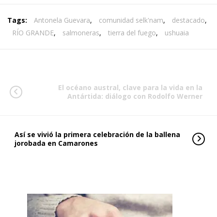
Tags:
Antonela Guevara
,
comunidad selk'nam
,
destacado
,
RÍO GRANDE
,
salmoneras
,
tierra del fuego
,
ushuaia
El océano austral, clave para la vida en la
Antártida: diálogo con Rodolfo Werner
Así se vivió la primera celebración de la ballena
jorobada en Camarones