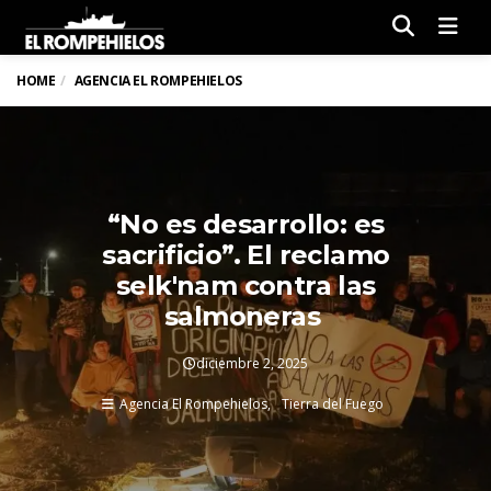
Men
HOME
AGENCIA EL ROMPEHIELOS
“No es desarrollo: es
sacrificio”. El reclamo
selk'nam contra las
salmoneras
diciembre 2, 2025
Agencia El Rompehielos
Tierra del Fuego