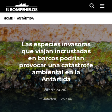
Men
HOME
ANTÁRTIDA
Las especies invasoras
que viajan incrustadas
en barcos podrían
provocar una catástrofe
ambiental en la
Antártida
enero 24, 2022
Antártida
Ecología