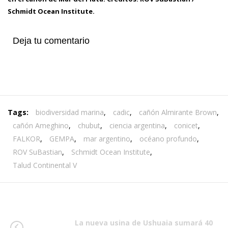
Schmidt Ocean Institute.
Deja tu comentario
Tags:
biodiversidad marina
,
cadic
,
cañón Almirante Brown
,
cañón Ameghino
,
chubut
,
ciencia argentina
,
conicet
,
FALKOR
,
GEMPA
,
mar argentino
,
océano profundo
,
ROV SuBastian
,
Schmidt Ocean Institute
,
Talud Continental V
La nueva usina de Ushuaia sumará 40