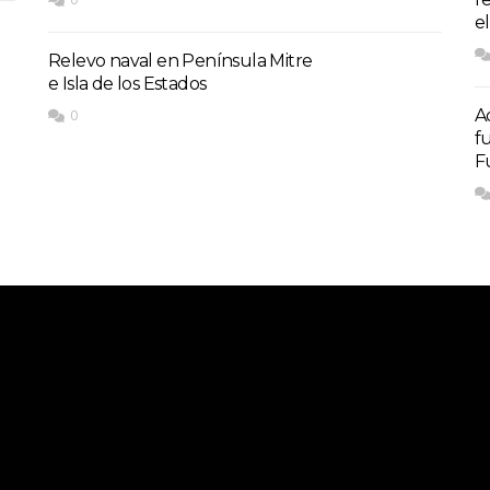
el
Relevo naval en Península Mitre
e Isla de los Estados
A
0
f
F