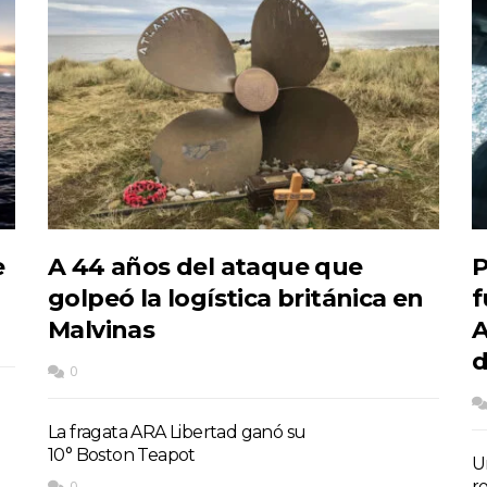
e
A 44 años del ataque que
P
golpeó la logística británica en
f
Malvinas
A
d
0
La fragata ARA Libertad ganó su
10° Boston Teapot
U
r
0