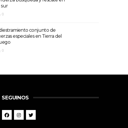
 sur
0
diestramiento conjunto de
uerzas especiales en Tierra del
uego
0
SEGUINOS