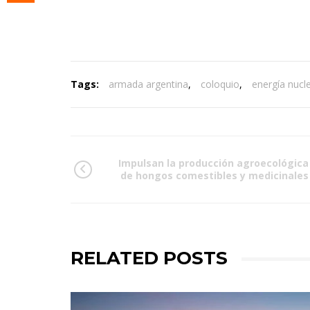
Tags:
armada argentina
,
coloquio
,
energía nucl
Impulsan la producción agroecológica
de hongos comestibles y medicinales
RELATED POSTS