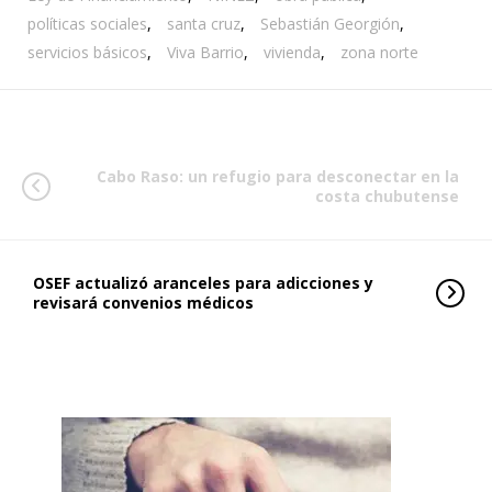
políticas sociales
,
santa cruz
,
Sebastián Georgión
,
servicios básicos
,
Viva Barrio
,
vivienda
,
zona norte
Cabo Raso: un refugio para desconectar en la
costa chubutense
OSEF actualizó aranceles para adicciones y
revisará convenios médicos