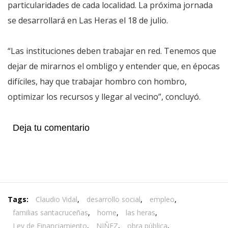
particularidades de cada localidad. La próxima jornada
se desarrollará en Las Heras el 18 de julio.
“Las instituciones deben trabajar en red. Tenemos que
dejar de mirarnos el ombligo y entender que, en épocas
difíciles, hay que trabajar hombro con hombro,
optimizar los recursos y llegar al vecino”, concluyó.
Deja tu comentario
Tags:
Claudio Vidal
,
desarrollo social
,
empleo
,
familias santacruceñas
,
home
,
las heras
,
Ley de Financiamiento
,
NIÑEZ
,
obra pública
,