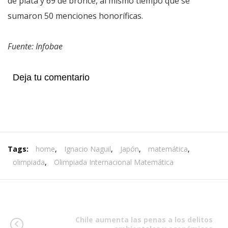
de plata y 69 de bronce, al mismo tiempo que se
sumaron 50 menciones honoríficas.
Fuente: Infobae
Deja tu comentario
Tags:
home
,
Ignacio Naguil
,
Japón
,
matemática
,
olimpiada
,
Olimpiada Internacional Matemática
Chile aumenta las penas a los delitos