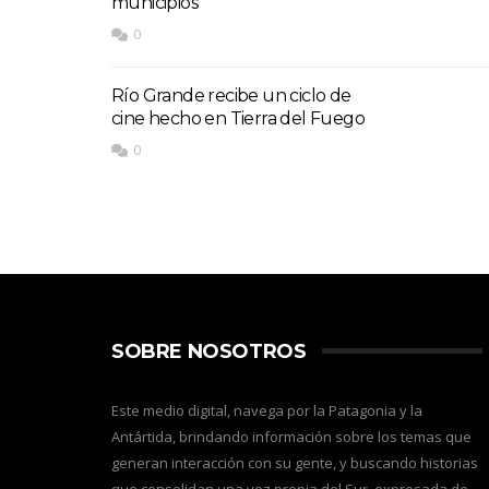
municipios
0
Río Grande recibe un ciclo de
cine hecho en Tierra del Fuego
0
SOBRE NOSOTROS
Este medio digital, navega por la Patagonia y la
Antártida, brindando información sobre los temas que
generan interacción con su gente, y buscando historias