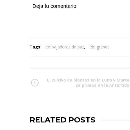
Deja tu comentario
Tags:
embajadoras de paz
,
Río grande
El cultivo de plantas en la Luna y Marte
se prueba en la Antártida
RELATED POSTS