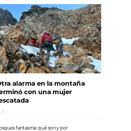
tra alarma en la montaña
erminó con una mujer
escatada
0
osques fantasma: qué son y por