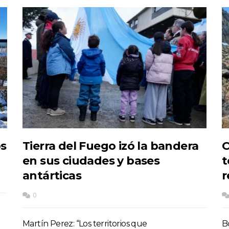
os
Tierra del Fuego izó la bandera
O
en sus ciudades y bases
t
antárticas
r
0
Martín Perez: “Los territorios que
B