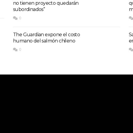
no tienen proyecto quedarán
q
subordinados”
m
0
The Guardian expone el costo
S
humano del salmón chileno
e
0