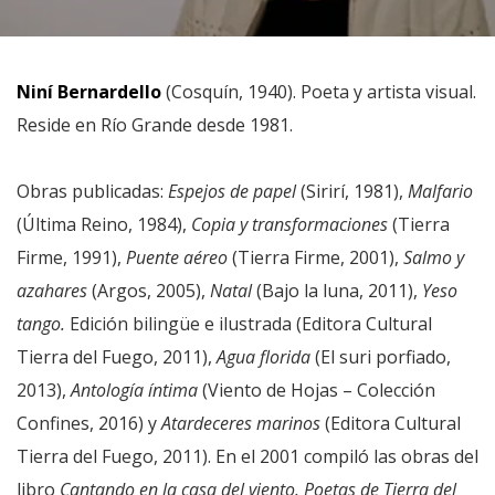
Niní Bernardello
(Cosquín, 1940). Poeta y artista visual.
Reside en Río Grande desde 1981.
Obras publicadas:
Espejos de papel
(Sirirí, 1981),
Malfario
(Última Reino, 1984),
Copia y transformaciones
(Tierra
Firme, 1991),
Puente aéreo
(Tierra Firme, 2001),
Salmo y
azahares
(Argos, 2005),
Natal
(Bajo la luna, 2011),
Yeso
tango.
Edición bilingüe e ilustrada (Editora Cultural
Tierra del Fuego, 2011),
Agua florida
(El suri porfiado,
2013),
Antología íntima
(Viento de Hojas – Colección
Confines, 2016) y
Atardeceres marinos
(Editora Cultural
Tierra del Fuego, 2011). En el 2001 compiló las obras del
libro
Cantando en la casa del viento. Poetas de Tierra del