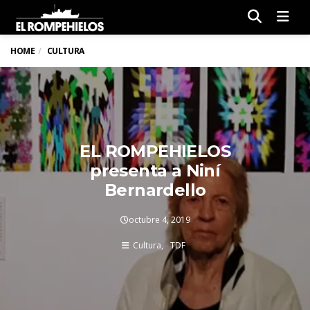
Men
HOME
CULTURA
EL ROMPEHIELOS
presenta a Niní
Bernardello
octubre 4, 2019
Cultura
TDF