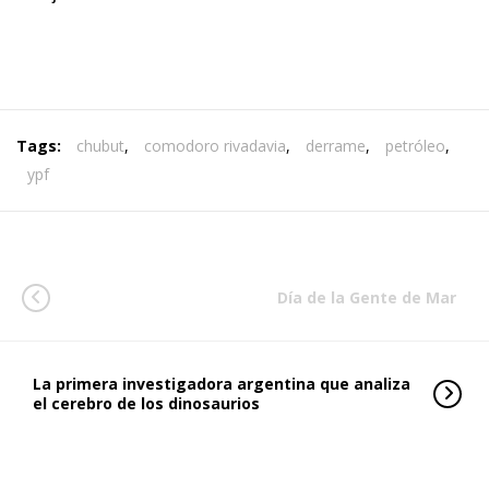
Tags:
chubut
,
comodoro rivadavia
,
derrame
,
petróleo
,
ypf
Día de la Gente de Mar
La primera investigadora argentina que analiza
el cerebro de los dinosaurios