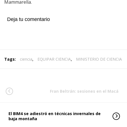
Mammarella.
Deja tu comentario
Tags:
ciencia
,
EQUIPAR CIENCIA
,
MINISTERIO DE CIENCIA
Fran Beltrán: sesiones en el Macá
El BIM4 se adiestró en técnicas invernales de
baja montaña