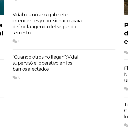
Vidal reunió a su gabinete,
intendentes y comisionados para
a
P
definir la agenda del segundo
l
d
semestre
e
0
“Cuando otros no llegan”: Vidal
supervisó el operativo en los
E
barrios afectados
N
0
u
T
G
l