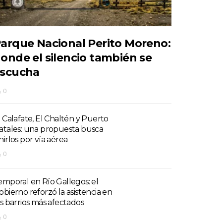
arque Nacional Perito Moreno:
onde el silencio también se
scucha
0
l Calafate, El Chaltén y Puerto
atales: una propuesta busca
nirlos por vía aérea
0
emporal en Río Gallegos: el
obierno reforzó la asistencia en
os barrios más afectados
0