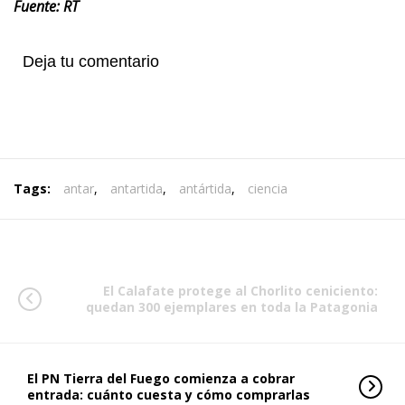
Fuente: RT
Deja tu comentario
Tags:
antar
,
antartida
,
antártida
,
ciencia
El Calafate protege al Chorlito ceniciento:
quedan 300 ejemplares en toda la Patagonia
El PN Tierra del Fuego comienza a cobrar
entrada: cuánto cuesta y cómo comprarlas