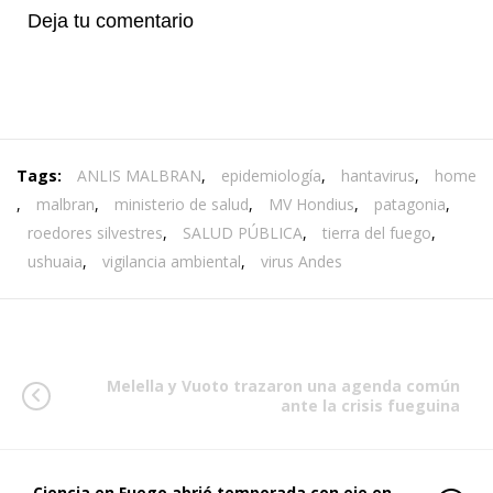
Deja tu comentario
Tags:
ANLIS MALBRAN
,
epidemiología
,
hantavirus
,
home
,
malbran
,
ministerio de salud
,
MV Hondius
,
patagonia
,
roedores silvestres
,
SALUD PÚBLICA
,
tierra del fuego
,
ushuaia
,
vigilancia ambiental
,
virus Andes
Melella y Vuoto trazaron una agenda común
ante la crisis fueguina
Ciencia en Fuego abrió temporada con eje en