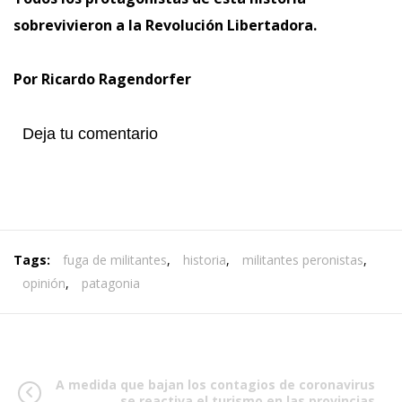
sobrevivieron a la Revolución Libertadora.
Por Ricardo Ragendorfer
Deja tu comentario
Tags:
fuga de militantes
,
historia
,
militantes peronistas
,
opinión
,
patagonia
A medida que bajan los contagios de coronavirus
se reactiva el turismo en las provincias