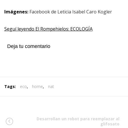
Imágenes:
Facebook de Leticia Isabel Caro Kogler
Seguí leyendo El Rompehielos: ECOLOGÍA
Deja tu comentario
Tags:
eco
,
home
,
nat
Desarrollan un robot para reemplazar al
glifosato