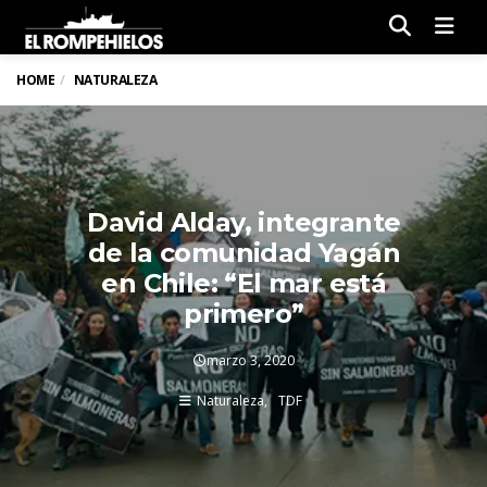
Men
HOME
NATURALEZA
David Alday, integrante
de la comunidad Yagán
en Chile: “El mar está
primero”
marzo 3, 2020
Naturaleza
TDF