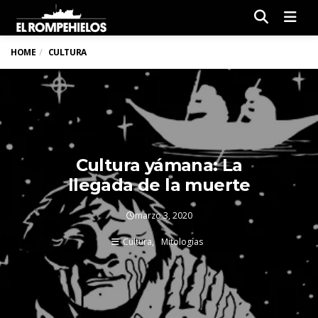
Men
HOME
CULTURA
Cultura yámana: La
llegada de la muerte
marzo 3, 2020
Cultura
Mitologías